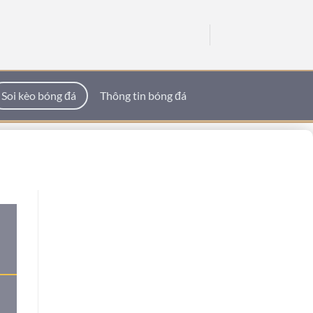
Soi kèo bóng đá
Thông tin bóng đá