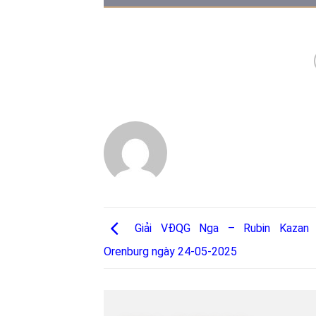
Giải VĐQG Nga – Rubin Kazan 
Orenburg ngày 24-05-2025