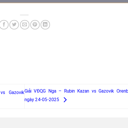
Giải VĐQG Nga – Rubin Kazan vs Gazovik Orenb
vs Gazovik
ngày 24-05-2025