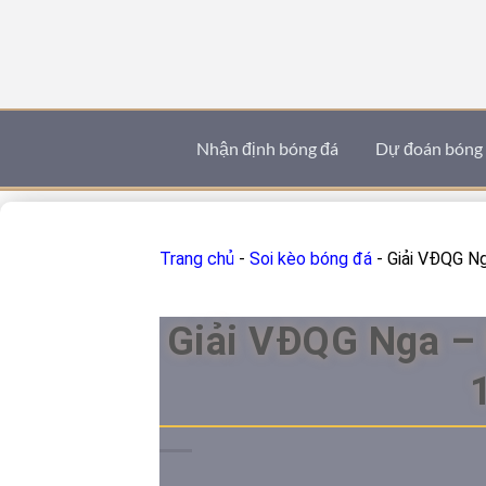
Chuyển
đến
nội
dung
Nhận định bóng đá
Dự đoán bóng
Trang chủ
-
Soi kèo bóng đá
-
Giải VĐQG Ng
Giải VĐQG Nga – 