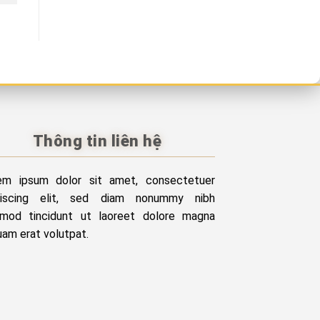
Thông tin liên hệ
em ipsum dolor sit amet, consectetuer
piscing elit, sed diam nonummy nibh
smod tincidunt ut laoreet dolore magna
uam erat volutpat.