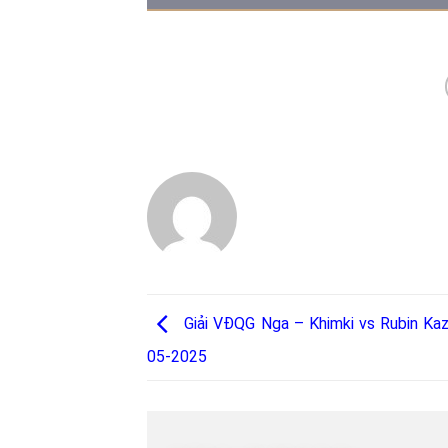
Giải VĐQG Nga – Khimki vs Rubin Ka
05-2025