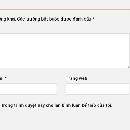
ng khai.
Các trường bắt buộc được đánh dấu
*
il
*
Trang web
 trong trình duyệt này cho lần bình luận kế tiếp của tôi.