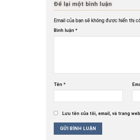
Để lại một bình luận
Email của bạn sẽ không được hiển thị cô
Bình luận
*
Tên
*
Ema
Lưu tên của tôi, email, và trang web