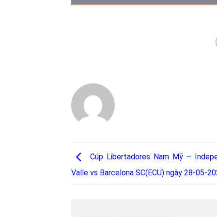
Cúp Libertadores Nam Mỹ – Indepe
Valle vs Barcelona SC(ECU) ngày 28-05-2