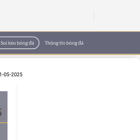
Soi kèo bóng đá
Thông tin bóng đá
11-05-2025
5