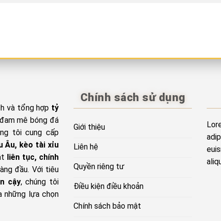
Chính sách sử dụng
ch và tổng hợp
tỷ
 đam mê bóng đá
Lor
Giới thiệu
ng tôi cung cấp
adi
 Âu, kèo tài xỉu
Liên hệ
eui
ật
liên tục, chính
aliq
Quyền riêng tư
àng đầu. Với tiêu
in cậy
, chúng tôi
Điều kiện điều khoản
a những lựa chọn
Chính sách bảo mật