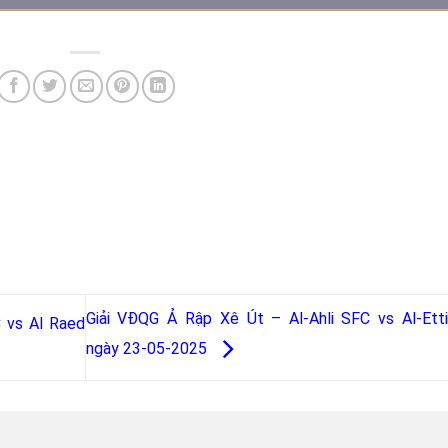
Giải VĐQG Ả Rập Xê Út – Al-Ahli SFC vs Al-Etti
 vs Al Raed
ngày 23-05-2025