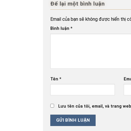
Để lại một bình luận
Email của bạn sẽ không được hiển thị cô
Bình luận
*
Tên
*
Ema
Lưu tên của tôi, email, và trang web