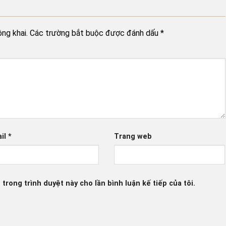
ng khai.
Các trường bắt buộc được đánh dấu
*
il
*
Trang web
 trong trình duyệt này cho lần bình luận kế tiếp của tôi.