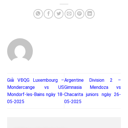
Giải VĐQG Luxembourg –
Argentine Division 2 –
Mondercange vs US
Gimnasia Mendoza vs
Mondorf-les-Bains ngày 18-
Chacarita juniors ngày 26-
05-2025
05-2025