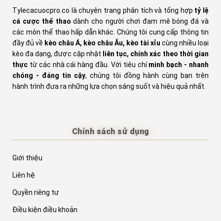
Tylecacuocpro.co là chuyên trang phân tích và tổng hợp
tỷ lệ
cá cược thể thao
dành cho người chơi đam mê bóng đá và
các môn thể thao hấp dẫn khác. Chúng tôi cung cấp thông tin
đầy đủ về
kèo châu Á, kèo châu Âu, kèo tài xỉu
cùng nhiều loại
kèo đa dạng, được cập nhật
liên tục, chính xác theo thời gian
thực
từ các nhà cái hàng đầu. Với tiêu chí
minh bạch - nhanh
chóng - đáng tin cậy
, chúng tôi đồng hành cùng bạn trên
hành trình đưa ra những lựa chọn sáng suốt và hiệu quả nhất.
Chính sách sử dụng
Giới thiệu
Liên hệ
Quyền riêng tư
Điều kiện điều khoản