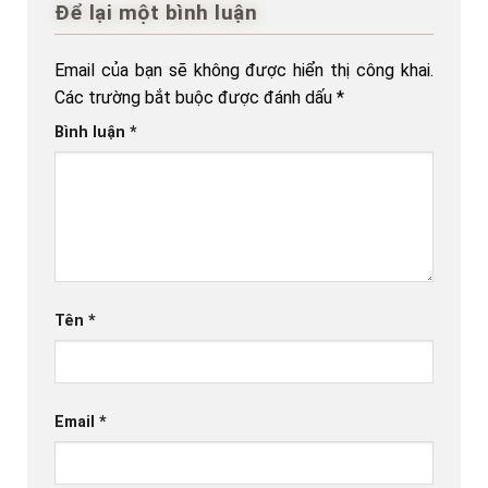
Để lại một bình luận
Email của bạn sẽ không được hiển thị công khai.
Các trường bắt buộc được đánh dấu
*
Bình luận
*
Tên
*
Email
*