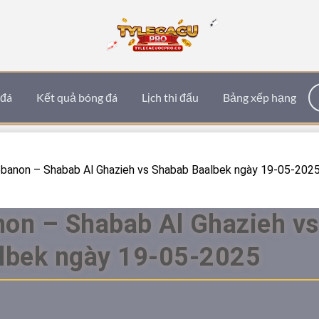
 đá
Kết quả bóng đá
Lịch thi đấu
Bảng xếp hạng
ebanon – Shabab Al Ghazieh vs Shabab Baalbek ngày 19-05-202
on – Shabab Al Ghazieh vs
lbek ngày 19-05-2025