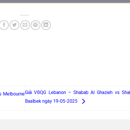
Giải VĐQG Lebanon – Shabab Al Ghazieh vs Sha
vs Melbourne
Baalbek ngày 19-05-2025