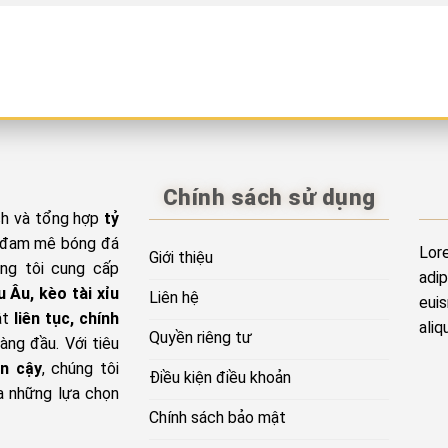
Chính sách sử dụng
ch và tổng hợp
tỷ
 đam mê bóng đá
Lor
Giới thiệu
ng tôi cung cấp
adi
 Âu, kèo tài xỉu
Liên hệ
eui
ật
liên tục, chính
aliq
Quyền riêng tư
àng đầu. Với tiêu
in cậy
, chúng tôi
Điều kiện điều khoản
a những lựa chọn
Chính sách bảo mật