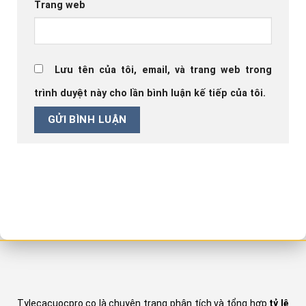
Trang web
Lưu tên của tôi, email, và trang web trong
trình duyệt này cho lần bình luận kế tiếp của tôi.
Tylecacuocpro.co là chuyên trang phân tích và tổng hợp
tỷ lệ