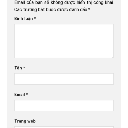
Email của bạn sẽ không được hiển thị công khai.
Các trường bắt buộc được đánh dấu
*
Bình luận
*
Tên
*
Email
*
Trang web