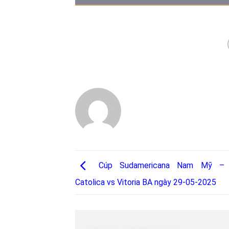
Cúp Sudamericana Nam Mỹ – Un
Catolica vs Vitoria BA ngày 29-05-2025