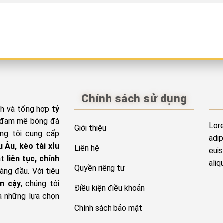
Chính sách sử dụng
ch và tổng hợp
tỷ
 đam mê bóng đá
Lor
Giới thiệu
ng tôi cung cấp
adi
 Âu, kèo tài xỉu
Liên hệ
eui
ật
liên tục, chính
aliq
Quyền riêng tư
àng đầu. Với tiêu
in cậy
, chúng tôi
Điều kiện điều khoản
a những lựa chọn
Chính sách bảo mật