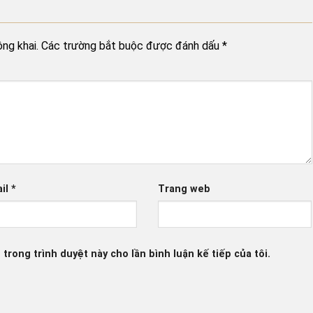
ng khai.
Các trường bắt buộc được đánh dấu
*
il
*
Trang web
 trong trình duyệt này cho lần bình luận kế tiếp của tôi.