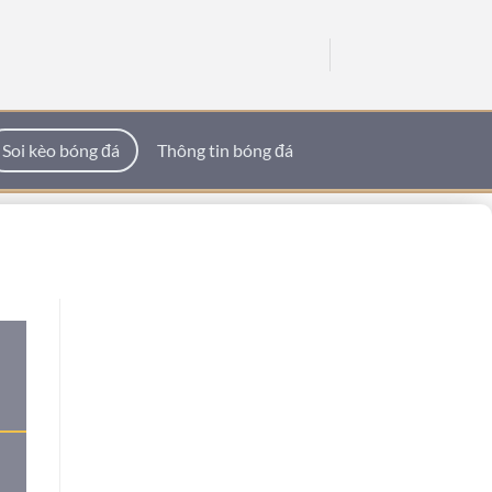
Soi kèo bóng đá
Thông tin bóng đá