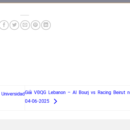
Giải VĐQG Lebanon – Al Bourj vs Racing Beirut 
iversidad
04-06-2025