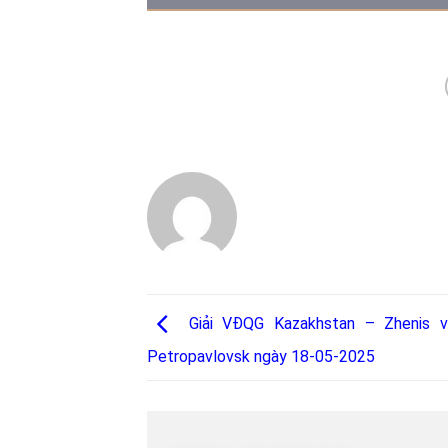
Giải VĐQG Kazakhstan – Zhenis v
Petropavlovsk ngày 18-05-2025