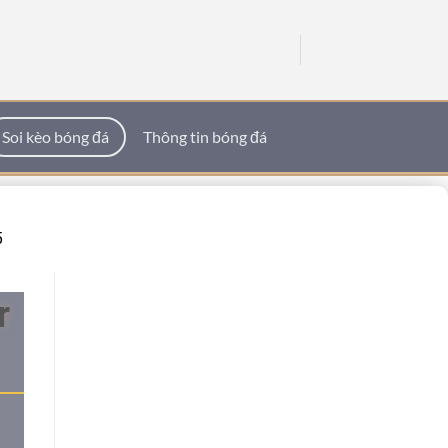
Soi kèo bóng đá
Thông tin bóng đá
5
r