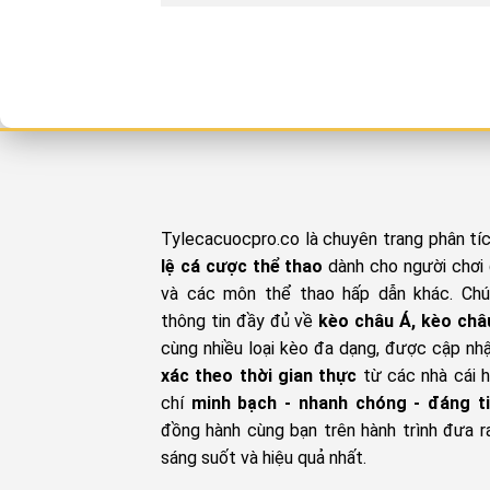
Tylecacuocpro.co là chuyên trang phân tí
lệ cá cược thể thao
dành cho người chơi
và các môn thể thao hấp dẫn khác. Chú
thông tin đầy đủ về
kèo châu Á, kèo châu
cùng nhiều loại kèo đa dạng, được cập nh
xác theo thời gian thực
từ các nhà cái h
chí
minh bạch - nhanh chóng - đáng t
đồng hành cùng bạn trên hành trình đưa r
sáng suốt và hiệu quả nhất.