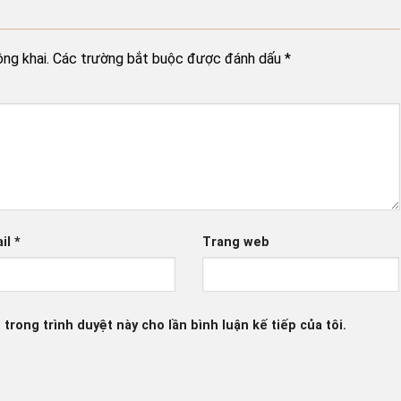
ng khai.
Các trường bắt buộc được đánh dấu
*
il
*
Trang web
 trong trình duyệt này cho lần bình luận kế tiếp của tôi.