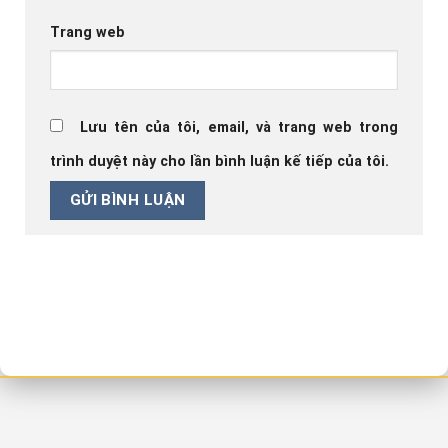
Trang web
Lưu tên của tôi, email, và trang web trong
trình duyệt này cho lần bình luận kế tiếp của tôi.