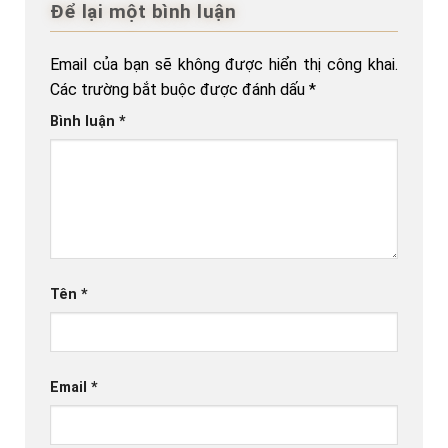
Để lại một bình luận
Email của bạn sẽ không được hiển thị công khai.
Các trường bắt buộc được đánh dấu
*
Bình luận
*
Tên
*
Email
*