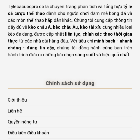
Tylecacuocpro.co là chuyên trang phân tích và tổng hợp
tỷ lệ
cá cược thể thao
dành cho người chơi đam mê bóng đá và
các môn thể thao hấp dẫn khác. Chúng tôi cung cấp thông tin
đầy đủ về
kèo châu Á, kèo châu Âu, kèo tài xỉu
cùng nhiều loại
kèo đa dạng, được cập nhật
liên tục, chính xác theo thời gian
thực
từ các nhà cái hàng đầu. Với tiêu chí
minh bạch - nhanh
chóng - đáng tin cậy
, chúng tôi đồng hành cùng bạn trên
hành trình đưa ra những lựa chọn sáng suốt và hiệu quả nhất.
Chính sách sử dụng
Giới thiệu
Liên hệ
Quyền riêng tư
Điều kiện điều khoản