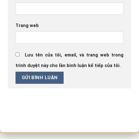
Trang web
Lưu tên của tôi, email, và trang web trong
trình duyệt này cho lần bình luận kế tiếp của tôi.