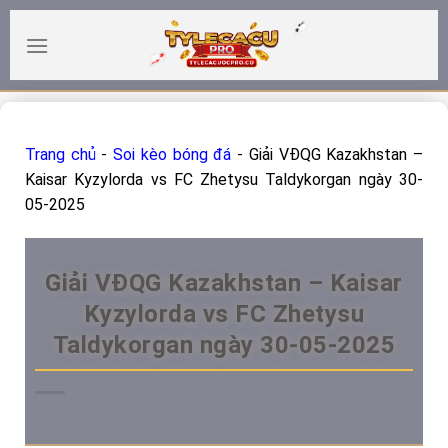
Chuyển
đến
nội
dung
Trang chủ
-
Soi kèo bóng đá
-
Giải VĐQG Kazakhstan –
Kaisar Kyzylorda vs FC Zhetysu Taldykorgan ngày 30-
05-2025
Giải VĐQG Kazakhstan – Kaisar
Kyzylorda vs FC Zhetysu
Taldykorgan ngày 30-05-2025