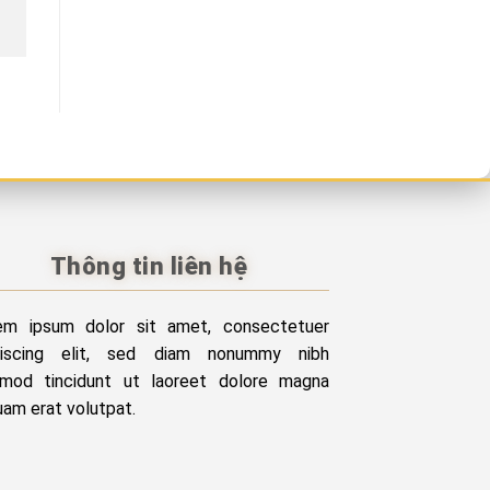
Thông tin liên hệ
em ipsum dolor sit amet, consectetuer
piscing elit, sed diam nonummy nibh
smod tincidunt ut laoreet dolore magna
uam erat volutpat.