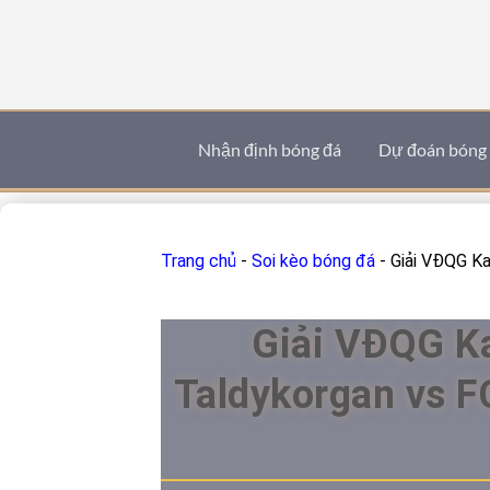
Chuyển
đến
nội
dung
Nhận định bóng đá
Dự đoán bóng
Trang chủ
-
Soi kèo bóng đá
-
Giải VĐQG Ka
Giải VĐQG K
Taldykorgan vs F