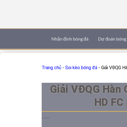
Chuyển
đến
nội
dung
Nhận định bóng đá
Dự đoán bóng
Trang chủ
-
Soi kèo bóng đá
-
Giải VĐQG H
Giải VĐQG Hàn Q
HD FC 