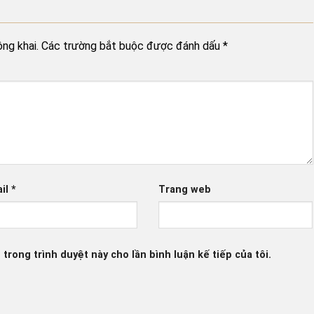
ng khai.
Các trường bắt buộc được đánh dấu
*
il
*
Trang web
 trong trình duyệt này cho lần bình luận kế tiếp của tôi.