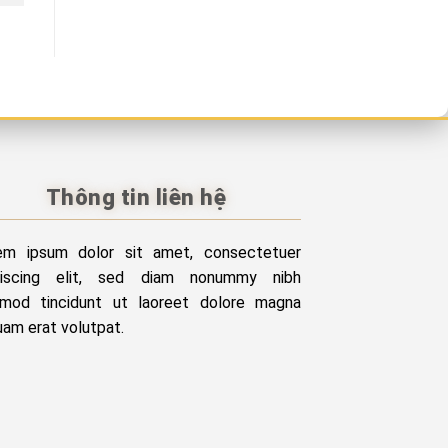
Thông tin liên hệ
em ipsum dolor sit amet, consectetuer
piscing elit, sed diam nonummy nibh
smod tincidunt ut laoreet dolore magna
uam erat volutpat.