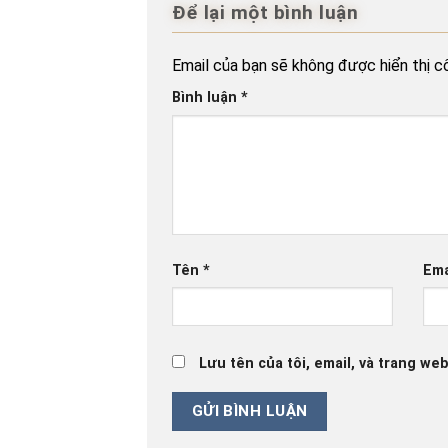
Để lại một bình luận
Email của bạn sẽ không được hiển thị cô
Bình luận
*
Tên
*
Ema
Lưu tên của tôi, email, và trang web