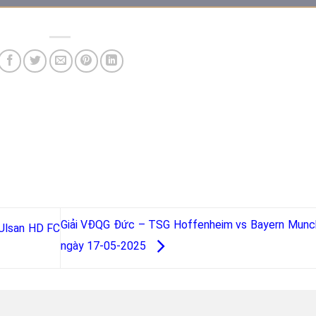
Giải VĐQG Đức – TSG Hoffenheim vs Bayern Munc
 Ulsan HD FC
ngày 17-05-2025