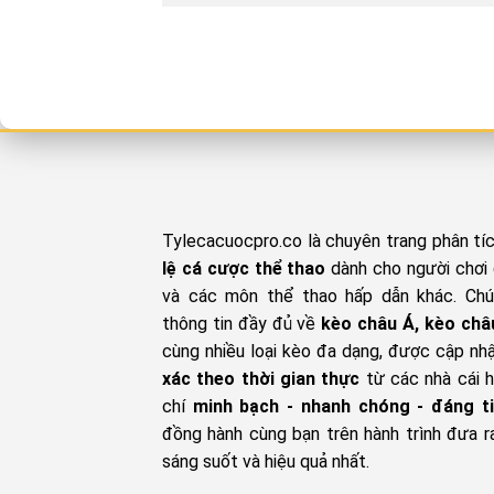
Tylecacuocpro.co là chuyên trang phân tí
lệ cá cược thể thao
dành cho người chơi
và các môn thể thao hấp dẫn khác. Chú
thông tin đầy đủ về
kèo châu Á, kèo châu
cùng nhiều loại kèo đa dạng, được cập nh
xác theo thời gian thực
từ các nhà cái h
chí
minh bạch - nhanh chóng - đáng t
đồng hành cùng bạn trên hành trình đưa r
sáng suốt và hiệu quả nhất.