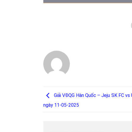
Giải VĐQG Hàn Quốc – Jeju SK FC vs
ngày 11-05-2025