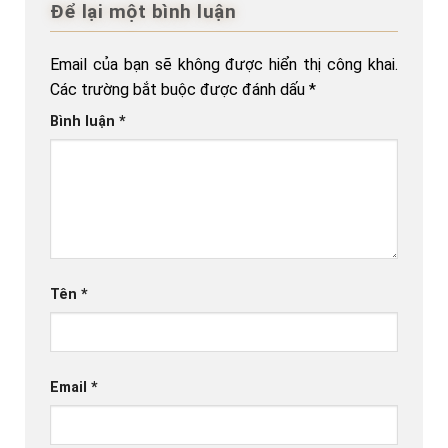
Để lại một bình luận
Email của bạn sẽ không được hiển thị công khai.
Các trường bắt buộc được đánh dấu
*
Bình luận
*
Tên
*
Email
*