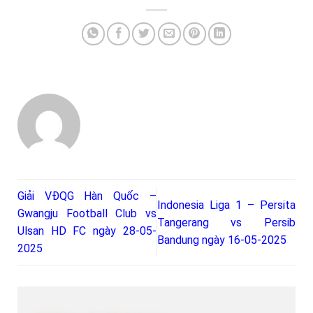
Giải VĐQG Hàn Quốc –
Indonesia Liga 1 – Persita
Gwangju Football Club vs
Tangerang vs Persib
Ulsan HD FC ngày 28-05-
Bandung ngày 16-05-2025
2025