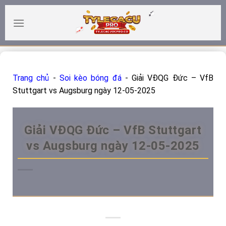
Chuyển
đến
nội
dung
Trang chủ
-
Soi kèo bóng đá
-
Giải VĐQG Đức – VfB
Stuttgart vs Augsburg ngày 12-05-2025
Giải VĐQG Đức – VfB Stuttgart
vs Augsburg ngày 12-05-2025