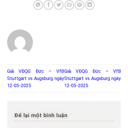
Giải VĐQG Đức – VfB
Giải VĐQG Đức – VfB
Stuttgart vs Augsburg ngày
Stuttgart vs Augsburg ngày
12-05-2025
12-05-2025
Để lại một bình luận