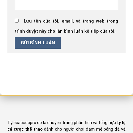
Lưu tên của tôi, email, và trang web trong
trình duyệt này cho lần bình luận kế tiếp của tôi.
Tylecacuocpro.co là chuyên trang phân tích và tổng hợp
tỷ lệ
cá cược thể thao
dành cho người chơi đam mê bóng đá và