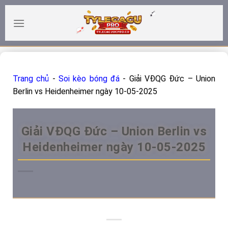
Chuyển
đến
nội
dung
Trang chủ
-
Soi kèo bóng đá
-
Giải VĐQG Đức – Union
Berlin vs Heidenheimer ngày 10-05-2025
Giải VĐQG Đức – Union Berlin vs
Heidenheimer ngày 10-05-2025