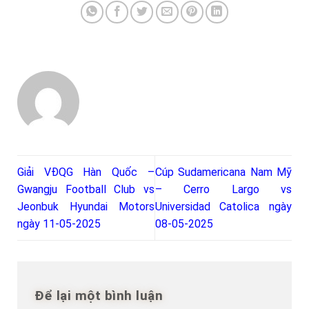
Giải VĐQG Hàn Quốc –
Cúp Sudamericana Nam Mỹ
Gwangju Football Club vs
– Cerro Largo vs
Jeonbuk Hyundai Motors
Universidad Catolica ngày
ngày 11-05-2025
08-05-2025
Để lại một bình luận