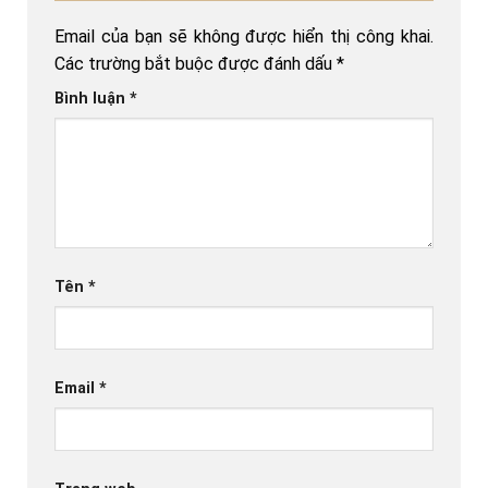
Email của bạn sẽ không được hiển thị công khai.
Các trường bắt buộc được đánh dấu
*
Bình luận
*
Tên
*
Email
*