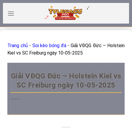
Chuyển
đến
nội
dung
Trang chủ
-
Soi kèo bóng đá
-
Giải VĐQG Đức – Holstein
Kiel vs SC Freiburg ngày 10-05-2025
Giải VĐQG Đức – Holstein Kiel vs
SC Freiburg ngày 10-05-2025