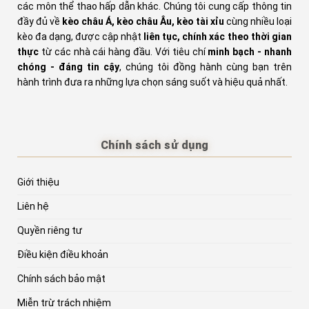
các môn thể thao hấp dẫn khác. Chúng tôi cung cấp thông tin
đầy đủ về
kèo châu Á, kèo châu Âu, kèo tài xỉu
cùng nhiều loại
kèo đa dạng, được cập nhật
liên tục, chính xác theo thời gian
thực
từ các nhà cái hàng đầu. Với tiêu chí
minh bạch - nhanh
chóng - đáng tin cậy
, chúng tôi đồng hành cùng bạn trên
hành trình đưa ra những lựa chọn sáng suốt và hiệu quả nhất.
Chính sách sử dụng
Giới thiệu
Liên hệ
Quyền riêng tư
Điều kiện điều khoản
Chính sách bảo mật
Miễn trừ trách nhiệm