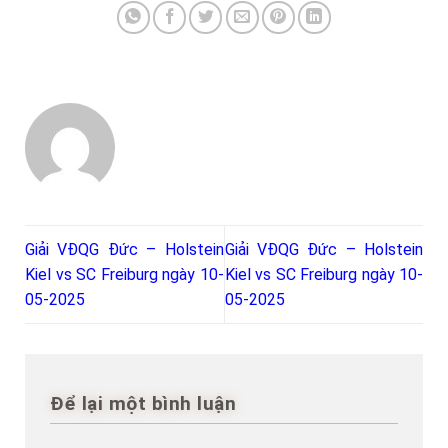
Giải VĐQG Đức – Holstein
Giải VĐQG Đức – Holstein
Kiel vs SC Freiburg ngày 10-
Kiel vs SC Freiburg ngày 10-
05-2025
05-2025
Để lại một bình luận