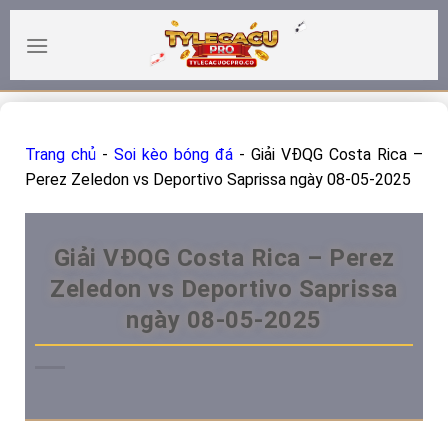
Chuyển
đến
nội
dung
Trang chủ
-
Soi kèo bóng đá
-
Giải VĐQG Costa Rica –
Perez Zeledon vs Deportivo Saprissa ngày 08-05-2025
Giải VĐQG Costa Rica – Perez
Zeledon vs Deportivo Saprissa
ngày 08-05-2025