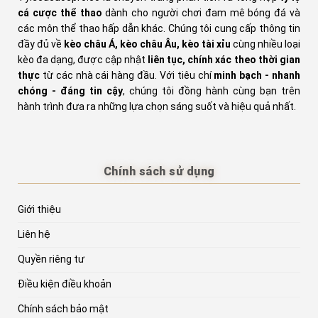
cá cược thể thao
dành cho người chơi đam mê bóng đá và
các môn thể thao hấp dẫn khác. Chúng tôi cung cấp thông tin
đầy đủ về
kèo châu Á, kèo châu Âu, kèo tài xỉu
cùng nhiều loại
kèo đa dạng, được cập nhật
liên tục, chính xác theo thời gian
thực
từ các nhà cái hàng đầu. Với tiêu chí
minh bạch - nhanh
chóng - đáng tin cậy
, chúng tôi đồng hành cùng bạn trên
hành trình đưa ra những lựa chọn sáng suốt và hiệu quả nhất.
Chính sách sử dụng
Giới thiệu
Liên hệ
Quyền riêng tư
Điều kiện điều khoản
Chính sách bảo mật