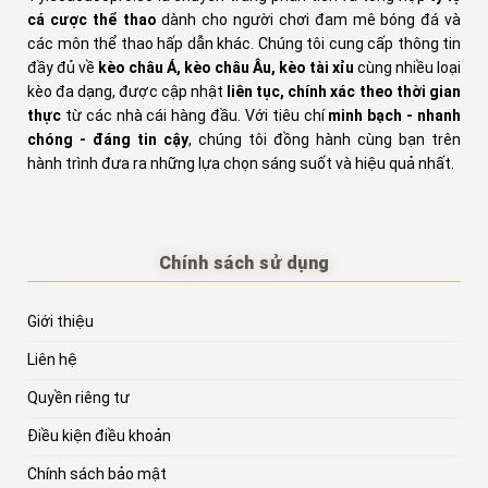
cá cược thể thao
dành cho người chơi đam mê bóng đá và
các môn thể thao hấp dẫn khác. Chúng tôi cung cấp thông tin
đầy đủ về
kèo châu Á, kèo châu Âu, kèo tài xỉu
cùng nhiều loại
kèo đa dạng, được cập nhật
liên tục, chính xác theo thời gian
thực
từ các nhà cái hàng đầu. Với tiêu chí
minh bạch - nhanh
chóng - đáng tin cậy
, chúng tôi đồng hành cùng bạn trên
hành trình đưa ra những lựa chọn sáng suốt và hiệu quả nhất.
Chính sách sử dụng
Giới thiệu
Liên hệ
Quyền riêng tư
Điều kiện điều khoản
Chính sách bảo mật