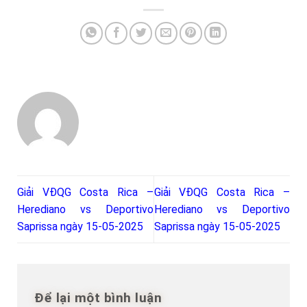
Giải VĐQG Costa Rica –
Giải VĐQG Costa Rica –
Herediano vs Deportivo
Herediano vs Deportivo
Saprissa ngày 15-05-2025
Saprissa ngày 15-05-2025
Để lại một bình luận