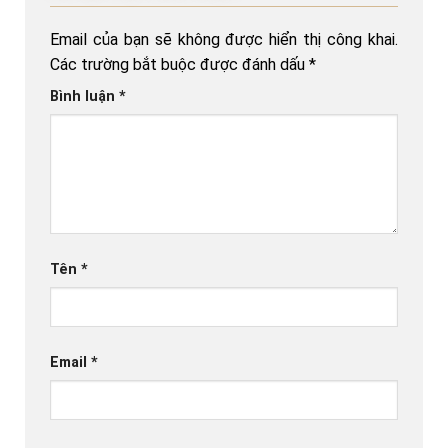
Email của bạn sẽ không được hiển thị công khai.
Các trường bắt buộc được đánh dấu
*
Bình luận
*
Tên
*
Email
*