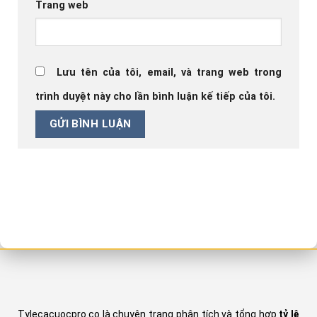
Trang web
Lưu tên của tôi, email, và trang web trong
trình duyệt này cho lần bình luận kế tiếp của tôi.
Tylecacuocpro.co là chuyên trang phân tích và tổng hợp
tỷ lệ