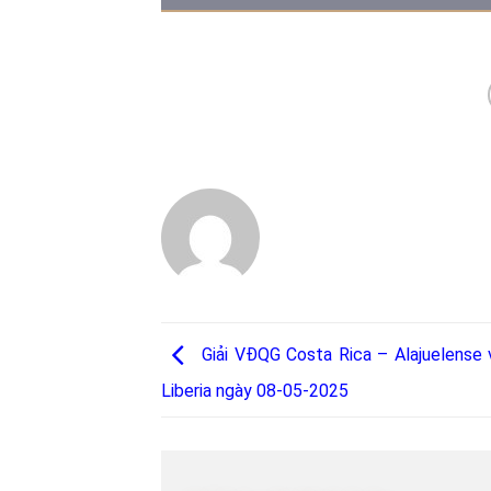
Giải VĐQG Costa Rica – Alajuelense 
Liberia ngày 08-05-2025