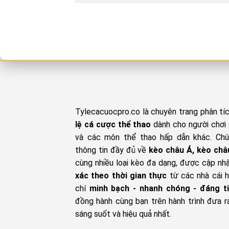
Tylecacuocpro.co là chuyên trang phân tí
lệ cá cược thể thao
dành cho người chơi
và các môn thể thao hấp dẫn khác. Chú
thông tin đầy đủ về
kèo châu Á, kèo châu
cùng nhiều loại kèo đa dạng, được cập nh
xác theo thời gian thực
từ các nhà cái h
chí
minh bạch - nhanh chóng - đáng t
đồng hành cùng bạn trên hành trình đưa r
sáng suốt và hiệu quả nhất.