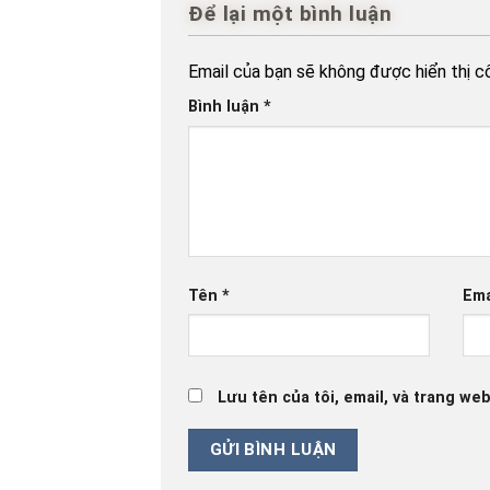
Để lại một bình luận
Email của bạn sẽ không được hiển thị cô
Bình luận
*
Tên
*
Ema
Lưu tên của tôi, email, và trang web