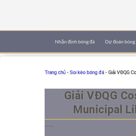
Chuyển
đến
nội
dung
Nhận định bóng đá
Dự đoán bóng
Trang chủ
-
Soi kèo bóng đá
-
Giải VĐQG Co
Giải VĐQG Cos
Municipal L