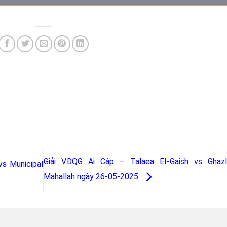
Giải VĐQG Ai Cập – Talaea EI-Gaish vs Ghazl
vs Municipal
Mahallah ngày 26-05-2025