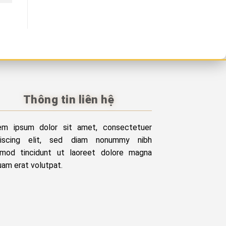
Thông tin liên hệ
em ipsum dolor sit amet, consectetuer
piscing elit, sed diam nonummy nibh
smod tincidunt ut laoreet dolore magna
uam erat volutpat.