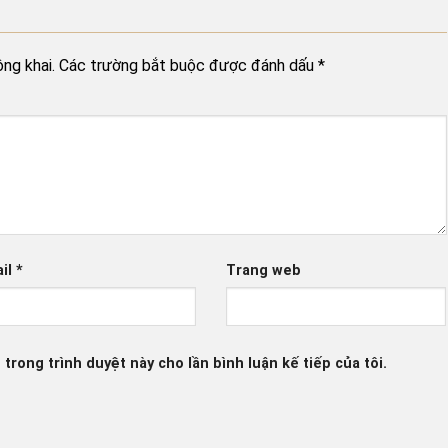
ng khai.
Các trường bắt buộc được đánh dấu
*
il
*
Trang web
 trong trình duyệt này cho lần bình luận kế tiếp của tôi.