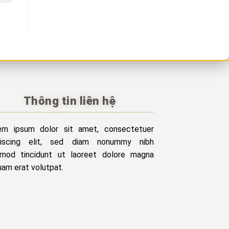
Thông tin liên hệ
em ipsum dolor sit amet, consectetuer
piscing elit, sed diam nonummy nibh
smod tincidunt ut laoreet dolore magna
uam erat volutpat.