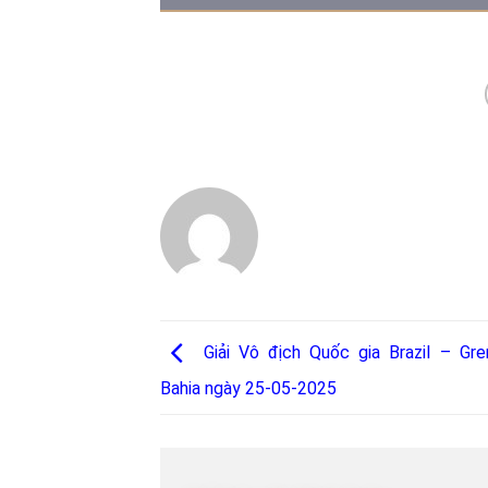
Giải Vô địch Quốc gia Brazil – Gre
Bahia ngày 25-05-2025