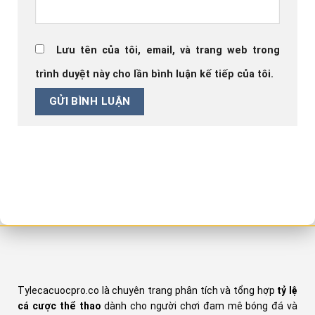
Lưu tên của tôi, email, và trang web trong
trình duyệt này cho lần bình luận kế tiếp của tôi.
Tylecacuocpro.co là chuyên trang phân tích và tổng hợp
tỷ lệ
cá cược thể thao
dành cho người chơi đam mê bóng đá và