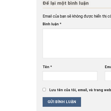
Để lại một bình luận
Email của bạn sẽ không được hiển thị cô
Bình luận
*
Tên
*
Ema
Lưu tên của tôi, email, và trang web