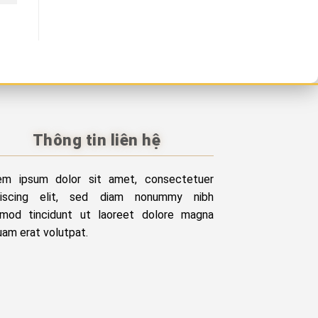
Thông tin liên hệ
em ipsum dolor sit amet, consectetuer
piscing elit, sed diam nonummy nibh
smod tincidunt ut laoreet dolore magna
uam erat volutpat.