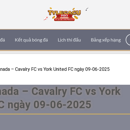
 đá
Kết quả bóng đá
Lịch thi đấu
Bảng xếp hạng
nada – Cavalry FC vs York United FC ngày 09-06-2025
ada – Cavalry FC vs York
FC ngày 09-06-2025