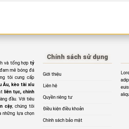
Chính sách sử dụng
ch và tổng hợp
tỷ
 đam mê bóng đá
Lor
Giới thiệu
ng tôi cung cấp
adi
 Âu, kèo tài xỉu
Liên hệ
eui
ật
liên tục, chính
aliq
Quyền riêng tư
àng đầu. Với tiêu
in cậy
, chúng tôi
Điều kiện điều khoản
a những lựa chọn
Chính sách bảo mật