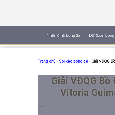
Chuyển
đến
nội
dung
Nhận định bóng đá
Dự đoán bóng
Trang chủ
-
Soi kèo bóng đá
-
Giải VĐQG Bồ
Giải VĐQG Bồ 
Vitoria Gui