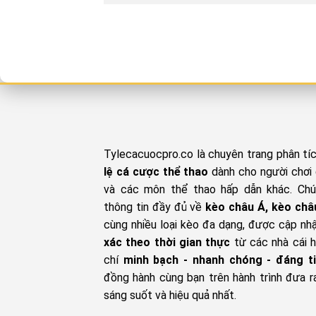
Tylecacuocpro.co là chuyên trang phân tí
lệ cá cược thể thao
dành cho người chơi
và các môn thể thao hấp dẫn khác. Chú
thông tin đầy đủ về
kèo châu Á, kèo châu
cùng nhiều loại kèo đa dạng, được cập nh
xác theo thời gian thực
từ các nhà cái h
chí
minh bạch - nhanh chóng - đáng t
đồng hành cùng bạn trên hành trình đưa r
sáng suốt và hiệu quả nhất.