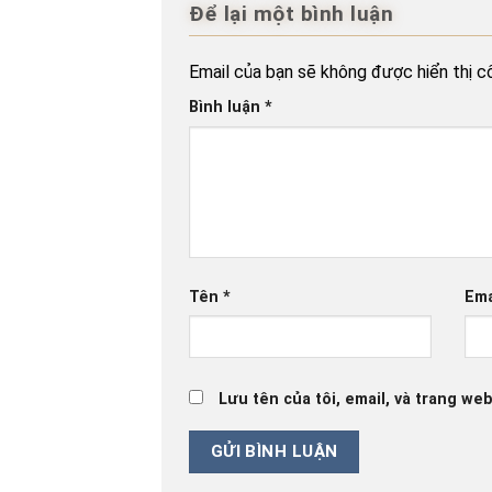
Để lại một bình luận
Email của bạn sẽ không được hiển thị cô
Bình luận
*
Tên
*
Ema
Lưu tên của tôi, email, và trang web