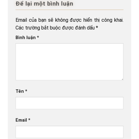
Để lại một bình luận
Email của bạn sẽ không được hiển thị công khai.
Các trường bắt buộc được đánh dấu
*
Bình luận
*
Tên
*
Email
*