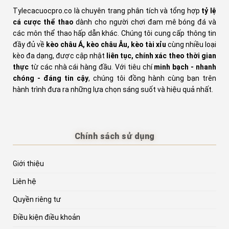
Tylecacuocpro.co là chuyên trang phân tích và tổng hợp
tỷ lệ
cá cược thể thao
dành cho người chơi đam mê bóng đá và
các môn thể thao hấp dẫn khác. Chúng tôi cung cấp thông tin
đầy đủ về
kèo châu Á, kèo châu Âu, kèo tài xỉu
cùng nhiều loại
kèo đa dạng, được cập nhật
liên tục, chính xác theo thời gian
thực
từ các nhà cái hàng đầu. Với tiêu chí
minh bạch - nhanh
chóng - đáng tin cậy
, chúng tôi đồng hành cùng bạn trên
hành trình đưa ra những lựa chọn sáng suốt và hiệu quả nhất.
Chính sách sử dụng
Giới thiệu
Liên hệ
Quyền riêng tư
Điều kiện điều khoản