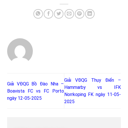
Giải VĐQG Thụy Điển –
Giải VĐQG Bồ Đào Nha –
Hammarby vs IFK
Boavista FC vs FC Porto
Norrkoping FK ngày 11-05-
ngày 12-05-2025
2025