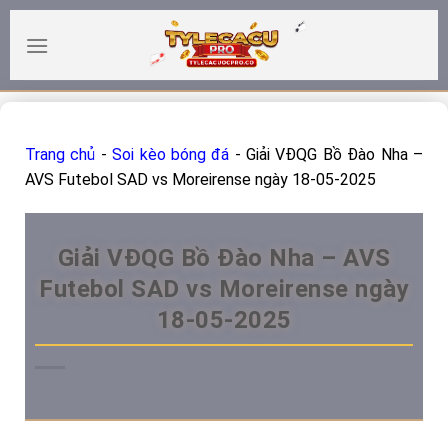
Chuyển
đến
nội
dung
Trang chủ
-
Soi kèo bóng đá
-
Giải VĐQG Bồ Đào Nha –
AVS Futebol SAD vs Moreirense ngày 18-05-2025
Giải VĐQG Bồ Đào Nha – AVS
Futebol SAD vs Moreirense ngày
18-05-2025