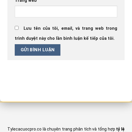
Trang web
Lưu tên của tôi, email, và trang web trong
trình duyệt này cho lần bình luận kế tiếp của tôi.
Tylecacuocpro.co là chuyên trang phân tích và tổng hợp
tỷ lệ