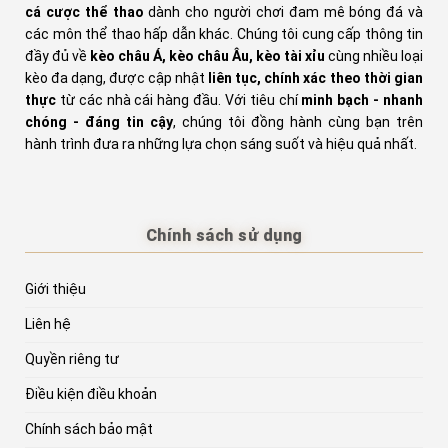
cá cược thể thao
dành cho người chơi đam mê bóng đá và
các môn thể thao hấp dẫn khác. Chúng tôi cung cấp thông tin
đầy đủ về
kèo châu Á, kèo châu Âu, kèo tài xỉu
cùng nhiều loại
kèo đa dạng, được cập nhật
liên tục, chính xác theo thời gian
thực
từ các nhà cái hàng đầu. Với tiêu chí
minh bạch - nhanh
chóng - đáng tin cậy
, chúng tôi đồng hành cùng bạn trên
hành trình đưa ra những lựa chọn sáng suốt và hiệu quả nhất.
Chính sách sử dụng
Giới thiệu
Liên hệ
Quyền riêng tư
Điều kiện điều khoản
Chính sách bảo mật