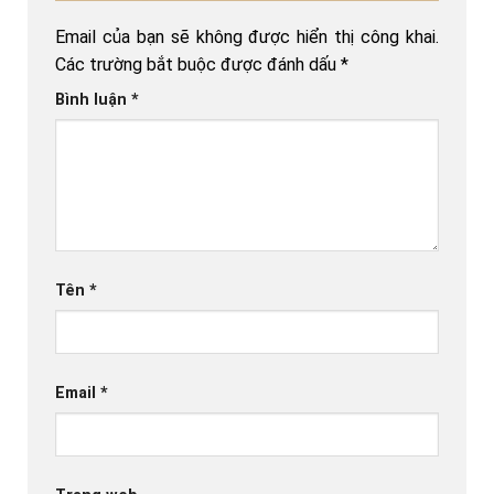
Email của bạn sẽ không được hiển thị công khai.
Các trường bắt buộc được đánh dấu
*
Bình luận
*
Tên
*
Email
*