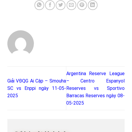
Argentina Reserve League
Giải VĐQG Ai Cập – Smouha
– Centro Espanyol
SC vs Enppi ngày 11-05-
Reserves vs Sportivo
2025
Barracas Reserves ngày 08-
05-2025