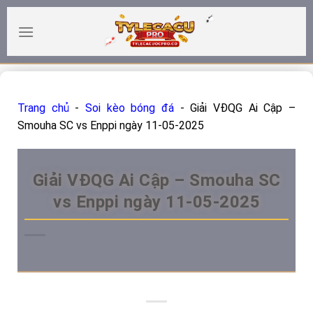
Chuyển
đến
nội
dung
Trang chủ
-
Soi kèo bóng đá
-
Giải VĐQG Ai Cập –
Smouha SC vs Enppi ngày 11-05-2025
Giải VĐQG Ai Cập – Smouha SC
vs Enppi ngày 11-05-2025