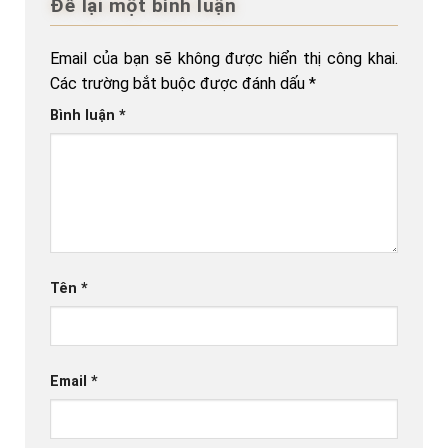
Để lại một bình luận
Email của bạn sẽ không được hiển thị công khai.
Các trường bắt buộc được đánh dấu
*
Bình luận
*
Tên
*
Email
*