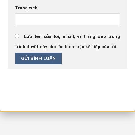
Trang web
Lưu tên của tôi, email, và trang web trong
trình duyệt này cho lần bình luận kế tiếp của tôi.