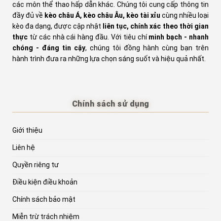
các môn thể thao hấp dẫn khác. Chúng tôi cung cấp thông tin
đầy đủ về
kèo châu Á, kèo châu Âu, kèo tài xỉu
cùng nhiều loại
kèo đa dạng, được cập nhật
liên tục, chính xác theo thời gian
thực
từ các nhà cái hàng đầu. Với tiêu chí
minh bạch - nhanh
chóng - đáng tin cậy
, chúng tôi đồng hành cùng bạn trên
hành trình đưa ra những lựa chọn sáng suốt và hiệu quả nhất.
Chính sách sử dụng
Giới thiệu
Liên hệ
Quyền riêng tư
Điều kiện điều khoản
Chính sách bảo mật
Miễn trừ trách nhiệm