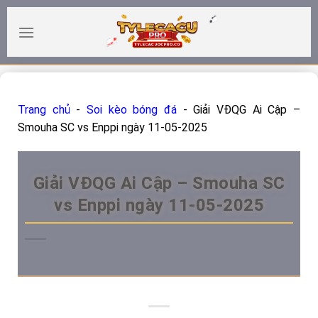
Chuyển
đến
nội
dung
Trang chủ
-
Soi kèo bóng đá
-
Giải VĐQG Ai Cập –
Smouha SC vs Enppi ngày 11-05-2025
Giải VĐQG Ai Cập – Smouha SC
vs Enppi ngày 11-05-2025