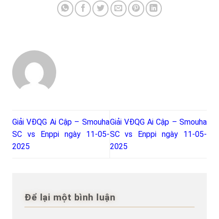
Giải VĐQG Ai Cập – Smouha
Giải VĐQG Ai Cập – Smouha
SC vs Enppi ngày 11-05-
SC vs Enppi ngày 11-05-
2025
2025
Để lại một bình luận