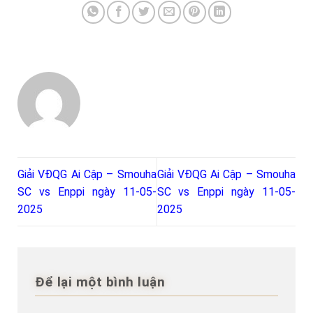
Giải VĐQG Ai Cập – Smouha
Giải VĐQG Ai Cập – Smouha
SC vs Enppi ngày 11-05-
SC vs Enppi ngày 11-05-
2025
2025
Để lại một bình luận