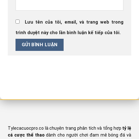
Lưu tên của tôi, email, và trang web trong
trình duyệt này cho lần bình luận kế tiếp của tôi.
Tylecacuocpro.co là chuyên trang phân tích và tổng hợp
tỷ lệ
cá cược thể thao
dành cho người chơi đam mê bóng đá và