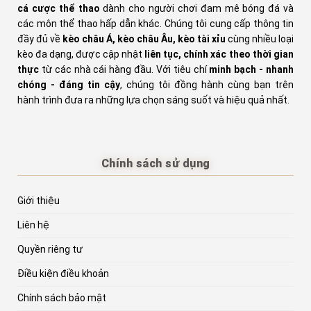
cá cược thể thao
dành cho người chơi đam mê bóng đá và
các môn thể thao hấp dẫn khác. Chúng tôi cung cấp thông tin
đầy đủ về
kèo châu Á, kèo châu Âu, kèo tài xỉu
cùng nhiều loại
kèo đa dạng, được cập nhật
liên tục, chính xác theo thời gian
thực
từ các nhà cái hàng đầu. Với tiêu chí
minh bạch - nhanh
chóng - đáng tin cậy
, chúng tôi đồng hành cùng bạn trên
hành trình đưa ra những lựa chọn sáng suốt và hiệu quả nhất.
Chính sách sử dụng
Giới thiệu
Liên hệ
Quyền riêng tư
Điều kiện điều khoản
Chính sách bảo mật