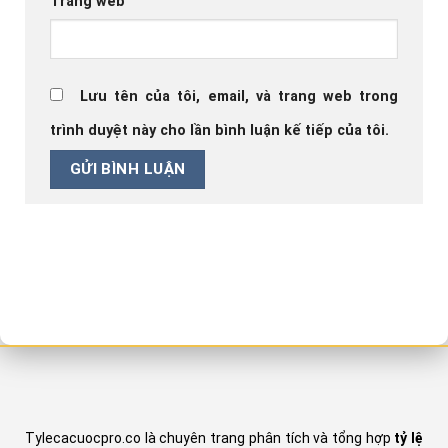
Trang web
Lưu tên của tôi, email, và trang web trong
trình duyệt này cho lần bình luận kế tiếp của tôi.
Tylecacuocpro.co là chuyên trang phân tích và tổng hợp
tỷ lệ