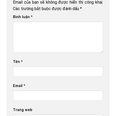
Email của bạn sẽ không được hiển thị công khai.
Các trường bắt buộc được đánh dấu
*
Bình luận
*
Tên
*
Email
*
Trang web