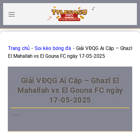
Chuyển
đến
nội
dung
Trang chủ
-
Soi kèo bóng đá
-
Giải VĐQG Ai Cập – Ghazl
El Mahallah vs El Gouna FC ngày 17-05-2025
Giải VĐQG Ai Cập – Ghazl El
Mahallah vs El Gouna FC ngày
17-05-2025