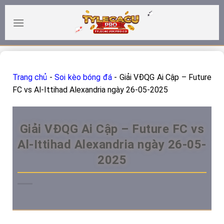
Chuyển
đến
nội
dung
Trang chủ
-
Soi kèo bóng đá
-
Giải VĐQG Ai Cập – Future
FC vs Al-Ittihad Alexandria ngày 26-05-2025
Giải VĐQG Ai Cập – Future FC vs
Al-Ittihad Alexandria ngày 26-05-
2025