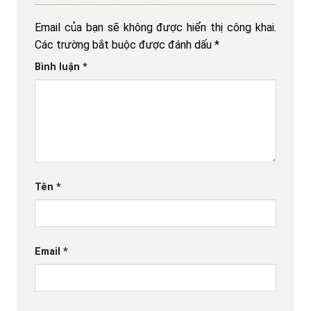
Email của bạn sẽ không được hiển thị công khai.
Các trường bắt buộc được đánh dấu
*
Bình luận
*
Tên
*
Email
*