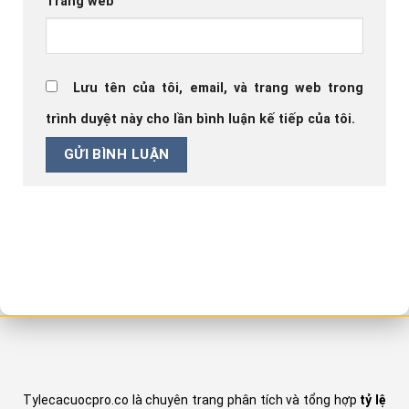
Trang web
Lưu tên của tôi, email, và trang web trong
trình duyệt này cho lần bình luận kế tiếp của tôi.
Tylecacuocpro.co là chuyên trang phân tích và tổng hợp
tỷ lệ