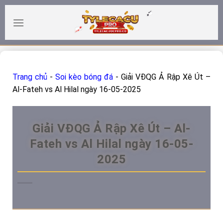
Chuyển
đến
nội
dung
Trang chủ
-
Soi kèo bóng đá
-
Giải VĐQG Ả Rập Xê Út –
Al-Fateh vs Al Hilal ngày 16-05-2025
Giải VĐQG Ả Rập Xê Út – Al-
Fateh vs Al Hilal ngày 16-05-
2025