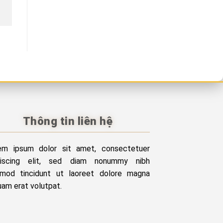
Thông tin liên hệ
em ipsum dolor sit amet, consectetuer
piscing elit, sed diam nonummy nibh
smod tincidunt ut laoreet dolore magna
uam erat volutpat.