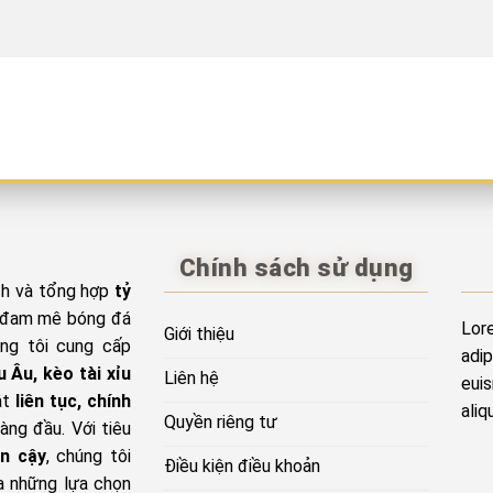
Chính sách sử dụng
ch và tổng hợp
tỷ
 đam mê bóng đá
Lor
Giới thiệu
ng tôi cung cấp
adi
 Âu, kèo tài xỉu
Liên hệ
eui
ật
liên tục, chính
aliq
Quyền riêng tư
àng đầu. Với tiêu
in cậy
, chúng tôi
Điều kiện điều khoản
a những lựa chọn