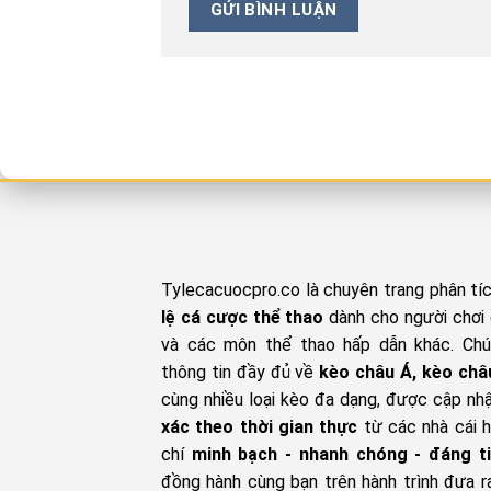
Tylecacuocpro.co là chuyên trang phân tí
lệ cá cược thể thao
dành cho người chơi
và các môn thể thao hấp dẫn khác. Chú
thông tin đầy đủ về
kèo châu Á, kèo châu
cùng nhiều loại kèo đa dạng, được cập nh
xác theo thời gian thực
từ các nhà cái h
chí
minh bạch - nhanh chóng - đáng t
đồng hành cùng bạn trên hành trình đưa r