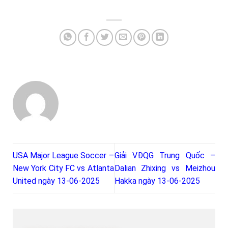
USA Major League Soccer –
Giải VĐQG Trung Quốc –
New York City FC vs Atlanta
Dalian Zhixing vs Meizhou
United ngày 13-06-2025
Hakka ngày 13-06-2025