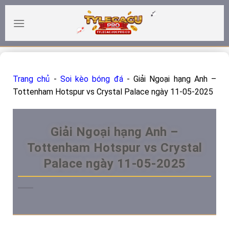
Chuyển
đến
nội
dung
Trang chủ
-
Soi kèo bóng đá
-
Giải Ngoại hạng Anh –
Tottenham Hotspur vs Crystal Palace ngày 11-05-2025
Giải Ngoại hạng Anh –
Tottenham Hotspur vs Crystal
Palace ngày 11-05-2025