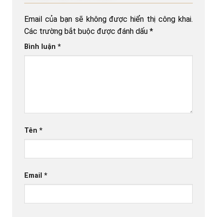
Email của bạn sẽ không được hiển thị công khai.
Các trường bắt buộc được đánh dấu
*
Bình luận
*
Tên
*
Email
*