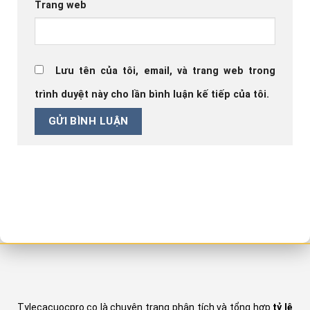
Trang web
Lưu tên của tôi, email, và trang web trong
trình duyệt này cho lần bình luận kế tiếp của tôi.
Tylecacuocpro.co là chuyên trang phân tích và tổng hợp
tỷ lệ