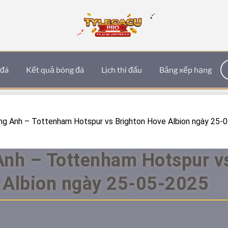
 đá
Kết quả bóng đá
Lịch thi đấu
Bảng xếp hạng
ạng Anh – Tottenham Hotspur vs Brighton Hove Albion ngày 25-
Anh – Tottenham Hotspur v
 Albion ngày 25-05-2025