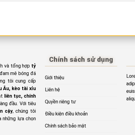
Chính sách sử dụng
ch và tổng hợp
tỷ
 đam mê bóng đá
Lor
Giới thiệu
ng tôi cung cấp
adi
 Âu, kèo tài xỉu
Liên hệ
eui
ật
liên tục, chính
aliq
Quyền riêng tư
àng đầu. Với tiêu
in cậy
, chúng tôi
Điều kiện điều khoản
a những lựa chọn
Chính sách bảo mật