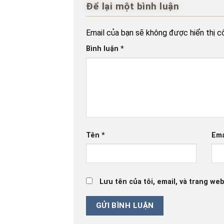
Để lại một bình luận
Email của bạn sẽ không được hiển thị cô
Bình luận
*
Tên
*
Ema
Lưu tên của tôi, email, và trang web