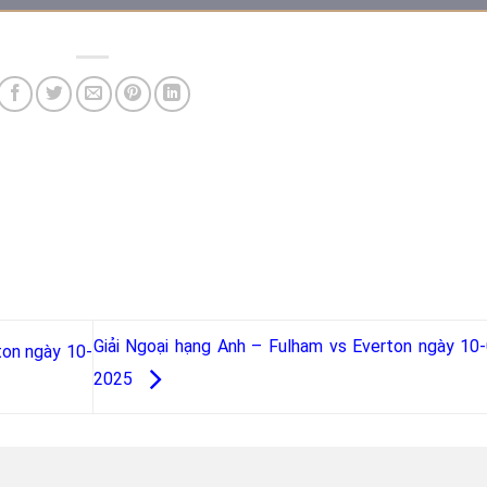
Giải Ngoại hạng Anh – Fulham vs Everton ngày 10
ton ngày 10-
2025