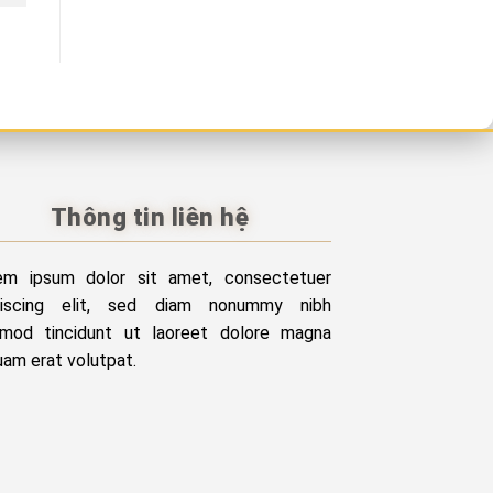
Thông tin liên hệ
em ipsum dolor sit amet, consectetuer
piscing elit, sed diam nonummy nibh
smod tincidunt ut laoreet dolore magna
uam erat volutpat.