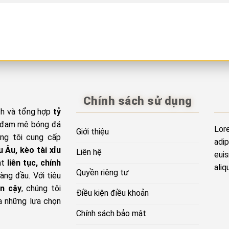
Chính sách sử dụng
ch và tổng hợp
tỷ
 đam mê bóng đá
Lor
Giới thiệu
ng tôi cung cấp
adi
 Âu, kèo tài xỉu
Liên hệ
eui
ật
liên tục, chính
aliq
Quyền riêng tư
àng đầu. Với tiêu
in cậy
, chúng tôi
Điều kiện điều khoản
a những lựa chọn
Chính sách bảo mật