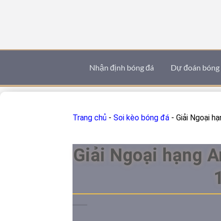
Chuyển
đến
nội
dung
Nhận định bóng đá
Dự đoán bóng
Trang chủ
-
Soi kèo bóng đá
-
Giải Ngoại h
Giải Ngoại hạng A