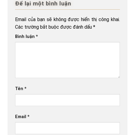
Để lại một bình luận
Email của bạn sẽ không được hiển thị công khai.
Các trường bắt buộc được đánh dấu
*
Bình luận
*
Tên
*
Email
*