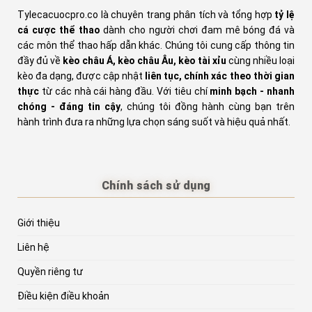
Tylecacuocpro.co là chuyên trang phân tích và tổng hợp
tỷ lệ
cá cược thể thao
dành cho người chơi đam mê bóng đá và
các môn thể thao hấp dẫn khác. Chúng tôi cung cấp thông tin
đầy đủ về
kèo châu Á, kèo châu Âu, kèo tài xỉu
cùng nhiều loại
kèo đa dạng, được cập nhật
liên tục, chính xác theo thời gian
thực
từ các nhà cái hàng đầu. Với tiêu chí
minh bạch - nhanh
chóng - đáng tin cậy
, chúng tôi đồng hành cùng bạn trên
hành trình đưa ra những lựa chọn sáng suốt và hiệu quả nhất.
Chính sách sử dụng
Giới thiệu
Liên hệ
Quyền riêng tư
Điều kiện điều khoản