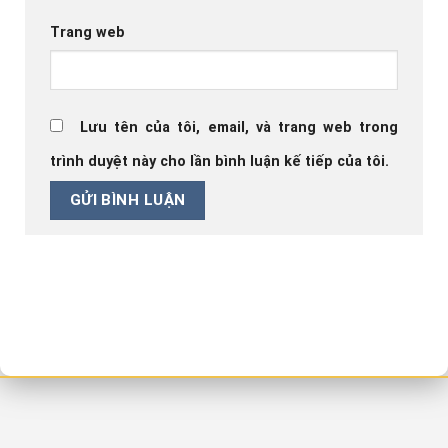
Trang web
Lưu tên của tôi, email, và trang web trong
trình duyệt này cho lần bình luận kế tiếp của tôi.