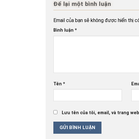
Để lại một bình luận
Email của bạn sẽ không được hiển thị cô
Bình luận
*
Tên
*
Ema
Lưu tên của tôi, email, và trang web