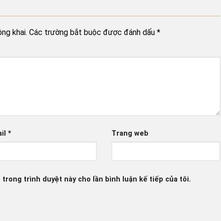
ng khai.
Các trường bắt buộc được đánh dấu
*
il
*
Trang web
 trong trình duyệt này cho lần bình luận kế tiếp của tôi.