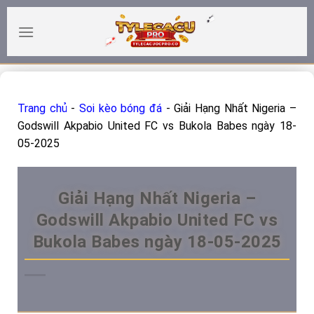
Chuyển
đến
nội
dung
Trang chủ
-
Soi kèo bóng đá
-
Giải Hạng Nhất Nigeria –
Godswill Akpabio United FC vs Bukola Babes ngày 18-
05-2025
Giải Hạng Nhất Nigeria –
Godswill Akpabio United FC vs
Bukola Babes ngày 18-05-2025