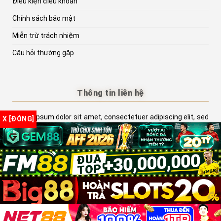
Điều kiện điều khoản
Chính sách bảo mật
Miễn trừ trách nhiệm
Câu hỏi thường gặp
Thông tin liên hệ
Lorem ipsum dolor sit amet, consectetuer adipiscing elit, sed
X [ĐÓNG]
diam nonummy nibh euismod tincidunt ut laoreet dolore
magna aliquam erat volutpat.
Copyright 2026 ©
Flatsome Theme