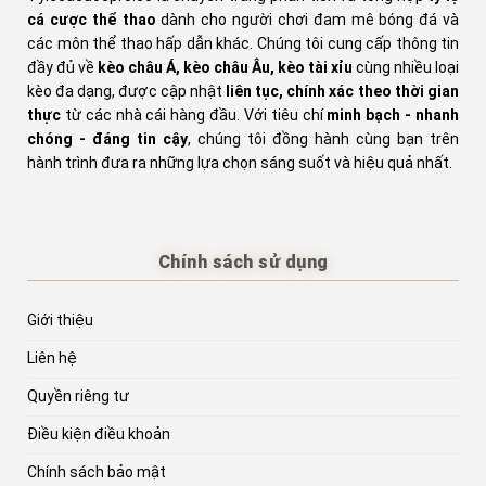
cá cược thể thao
dành cho người chơi đam mê bóng đá và
các môn thể thao hấp dẫn khác. Chúng tôi cung cấp thông tin
đầy đủ về
kèo châu Á, kèo châu Âu, kèo tài xỉu
cùng nhiều loại
kèo đa dạng, được cập nhật
liên tục, chính xác theo thời gian
thực
từ các nhà cái hàng đầu. Với tiêu chí
minh bạch - nhanh
chóng - đáng tin cậy
, chúng tôi đồng hành cùng bạn trên
hành trình đưa ra những lựa chọn sáng suốt và hiệu quả nhất.
Chính sách sử dụng
Giới thiệu
Liên hệ
Quyền riêng tư
Điều kiện điều khoản
Chính sách bảo mật