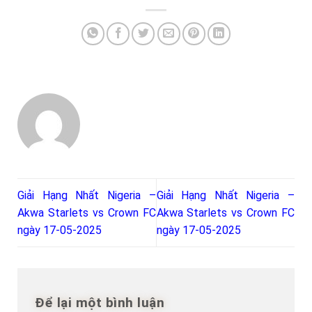
Giải Hạng Nhất Nigeria –
Giải Hạng Nhất Nigeria –
Akwa Starlets vs Crown FC
Akwa Starlets vs Crown FC
ngày 17-05-2025
ngày 17-05-2025
Để lại một bình luận