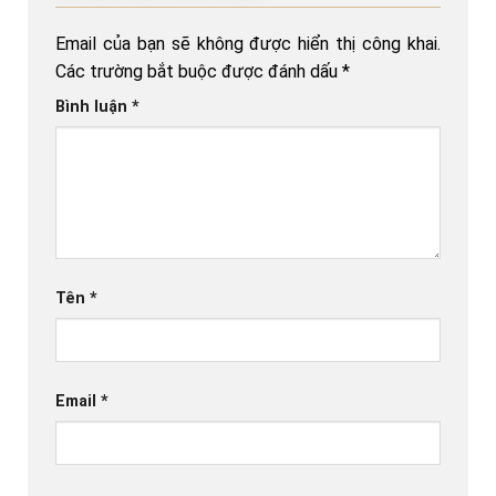
Email của bạn sẽ không được hiển thị công khai.
Các trường bắt buộc được đánh dấu
*
Bình luận
*
Tên
*
Email
*