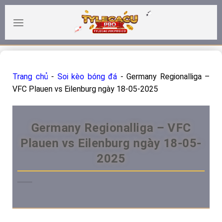
Chuyển
đến
nội
dung
Trang chủ
-
Soi kèo bóng đá
-
Germany Regionalliga –
VFC Plauen vs Eilenburg ngày 18-05-2025
Germany Regionalliga – VFC
Plauen vs Eilenburg ngày 18-05-
2025